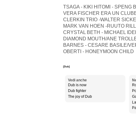
TSAGA - KIKI HITOMI - SPEN
VERA FISCHER ERA UN CLUBB
CLERKIN TRIO -WALTER SICKE
MARK VAN HOEN -RUUTO RILLZ
CRYSTAL BETH - MICHAEL IDE
DIAMOND MOUTH/ANE TROLLE 
BARNES - CESARE BASILE/VER
OBERTI - HONEYMOON CHILD
[Dub]
Vedi anche
Ne
Dub is now
Ro
Dub fighter
Po
The joy of Dub
Ga
La
Pa