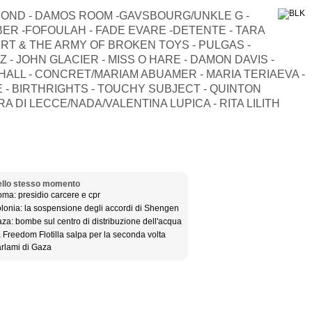
G BOND - DAMOS ROOM -GAVSBOURG/UNKLE G -
ER -FOFOULAH - FADE EVARE -DETENTE - TARA
RT & THE ARMY OF BROKEN TOYS - PULGAS -
 - JOHN GLACIER - MISS O HARE - DAMON DAVIS -
HALL - CONCRET/MARIAM ABUAMER - MARIA TERIAEVA -
- BIRTHRIGHTS - TOUCHY SUBJECT - QUINTON
A DI LECCE/NADA/VALENTINA LUPICA - RITA LILITH
llo stesso momento
ma: presidio carcere e cpr
lonia: la sospensione degli accordi di Shengen
za: bombe sul centro di distribuzione dell'acqua
 Freedom Flotilla salpa per la seconda volta
rlami di Gaza