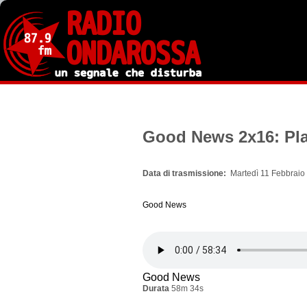
Salta
al
contenuto
principale
Good News 2x16: Play
Data di trasmissione
Martedì 11 Febbraio
Good News
Good News
Durata
58m 34s