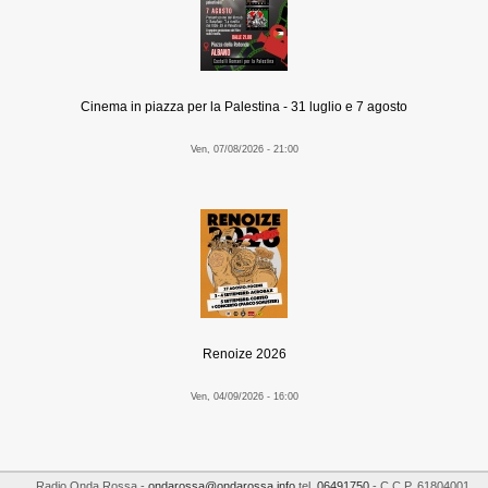
Cinema in piazza per la Palestina - 31 luglio e 7 agosto
Ven, 07/08/2026 - 21:00
Renoize 2026
Ven, 04/09/2026 - 16:00
Radio Onda Rossa
-
ondarossa@ondarossa.info
tel.
06491750
- C.C.P. 61804001