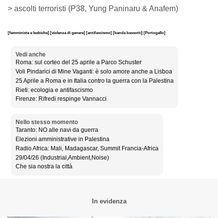
> ascolti terroristi (P38, Yung Paninaru & Anafem)
[femministe e lesbiche]
[violenza di genere]
[antifascismo]
[banda bassotti]
[Portogallo]
Vedi anche
Roma: sul corteo del 25 aprile a Parco Schuster
Voli Pindarici di Mine Vaganti: è solo amore anche a Lisboa
25 Aprile a Roma e in Italia contro la guerra con la Palestina
Rieti: ecologia e antifascismo
Firenze: Rifredi respinge Vannacci
Nello stesso momento
Taranto: NO alle navi da guerra
Elezioni amministrative in Palestina
Radio Africa: Mali, Madagascar, Summit Francia-Africa
29/04/26 (Industrial,Ambient,Noise)
Che sia nostra la città
In evidenza