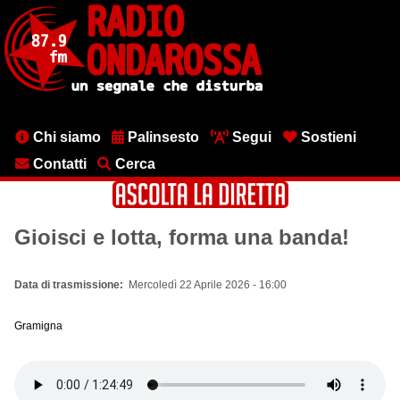
Salta
al
contenuto
principale
Menu
Chi siamo
Palinsesto
Segui
Sostieni
testata
Contatti
Cerca
Gioisci e lotta, forma una banda!
Data di trasmissione
Mercoledì 22 Aprile 2026 - 16:00
Gramigna