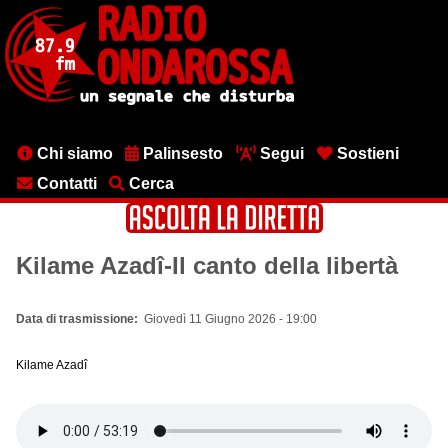
Salta
al
contenuto
principale
Menu
Chi siamo
Palinsesto
Segui
Sostieni
testata
Contatti
Cerca
Kilame Azadî-Il canto della libertà
Data di trasmissione
Giovedì 11 Giugno 2026 - 19:00
Kilame Azadî