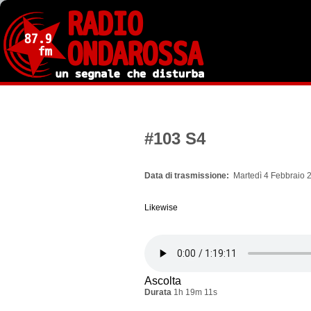
Salta
al
contenuto
principale
#103 S4
Data di trasmissione
Martedì 4 Febbraio 
Likewise
Ascolta
Durata
1h 19m 11s