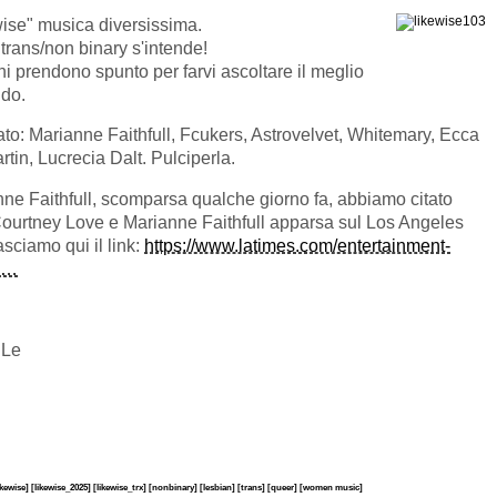
ise" musica diversissima.
trans/non binary s'intende!
ni prendono spunto per farvi ascoltare il meglio
ndo.
o: Marianne Faithfull, Fcukers, Astrovelvet, Whitemary, Ecca
tin, Lucrecia Dalt. Pulciperla.
nne Faithfull, scomparsa qualche giorno fa, abbiamo citato
ourtney Love e Marianne Faithfull apparsa sul Los Angeles
asciamo qui il link:
https://www.latimes.com/entertainment-
ia…
 Le
ikewise]
[likewise_2025]
[likewise_trx]
[nonbinary]
[lesbian]
[trans]
[queer]
[women music]