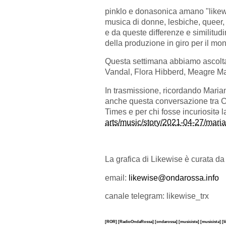
pinklo e donasonica amano "likew
musica di donne, lesbiche, queer, 
e da queste differenze e similitudi
della produzione in giro per il mo
Questa settimana abbiamo ascoltat
Vandal, Flora Hibberd, Meagre Mar
In trasmissione, ricordando Maria
anche questa conversazione tra C
Times e per chi fosse incuriositə l
arts/music/story/2021-04-27/mar
La grafica di Likewise è curata da
email:
likewise@ondarossa.info
canale telegram: likewise_trx
[ROR]
[RadioOndaRossa]
[ondarossa]
[musiciste]
[musicistə]
[l