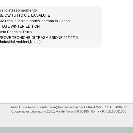
Nello stesso momento
SE C'E' TUTTO C'E' LA SALUTE
M23 con le forze ruandesi entrano in Congo
I HATE WINTER EDITION
Vera Pegna al Trullo
PROVE TECNICHE DI TRASMISSIONE 05/02/25
(Industrial,Ambient,Noise)
Radio Onda Rossa
-
ondarossa@ondarossa.info
tel.
06491750
- C.C.P. 61804001
Cooperativa Laboratorio 2001
,
Via dei Volsci 56
00185
,
Roma
- P.I
02150561005