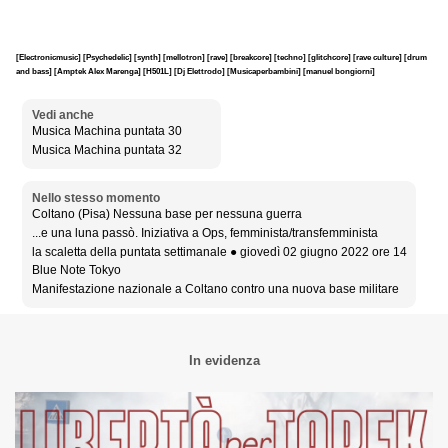
[Electronicmusic]
[Psychedelic]
[synth]
[mellotron]
[rave]
[breakcore]
[techno]
[glitchcore]
[rave culture]
[drum
and bass]
[Amptek Alex Marenga]
[H501L]
[Dj Elettrodo]
[Musicaperbambini]
[manuel bongiorni]
Vedi anche
Musica Machina puntata 30
Musica Machina puntata 32
Nello stesso momento
Coltano (Pisa) Nessuna base per nessuna guerra
...e una luna passò. Iniziativa a Ops, femminista/transfemminista
la scaletta della puntata settimanale ● giovedì 02 giugno 2022 ore 14
Blue Note Tokyo
Manifestazione nazionale a Coltano contro una nuova base militare
In evidenza