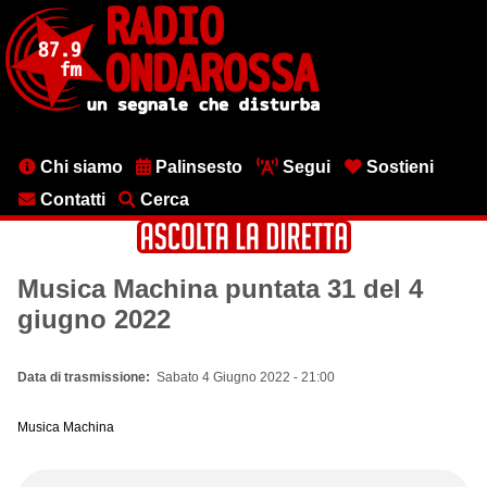
Salta
al
contenuto
principale
Menu
Chi siamo
Palinsesto
Segui
Sostieni
testata
Contatti
Cerca
Musica Machina puntata 31 del 4
giugno 2022
Data di trasmissione
Sabato 4 Giugno 2022 - 21:00
Musica Machina