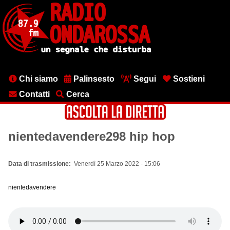
Salta
al
contenuto
principale
Menu
Chi siamo
Palinsesto
Segui
Sostieni
testata
Contatti
Cerca
nientedavendere298 hip hop
Data di trasmissione
Venerdì 25 Marzo 2022 - 15:06
nientedavendere