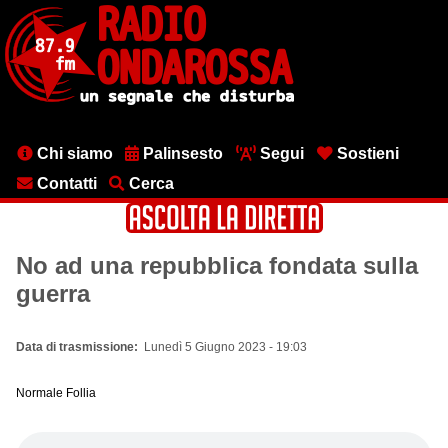
Salta
al
contenuto
principale
Menu
Chi siamo
Palinsesto
Segui
Sostieni
testata
Contatti
Cerca
No ad una repubblica fondata sulla
guerra
Data di trasmissione
Lunedì 5 Giugno 2023 - 19:03
Normale Follia