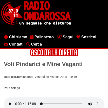
Salta
al
contenuto
principale
Menu
Chi siamo
Palinsesto
Segui
Sostieni
testata
Contatti
Cerca
Voli Pindarici e Mine Vaganti
Data di trasmissione
Venerdì 30 Maggio 2025 - 19:19
Poi ti spiego