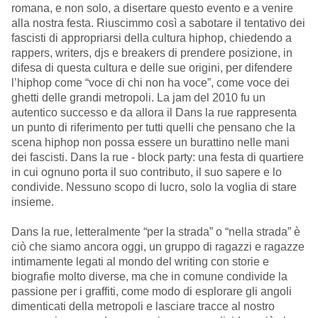
romana, e non solo, a disertare questo evento e a venire
alla nostra festa. Riuscimmo così a sabotare il tentativo dei
fascisti di appropriarsi della cultura hiphop, chiedendo a
rappers, writers, djs e breakers di prendere posizione, in
difesa di questa cultura e delle sue origini, per difendere
l’hiphop come “voce di chi non ha voce”, come voce dei
ghetti delle grandi metropoli. La jam del 2010 fu un
autentico successo e da allora il Dans la rue rappresenta
un punto di riferimento per tutti quelli che pensano che la
scena hiphop non possa essere un burattino nelle mani
dei fascisti. Dans la rue - block party: una festa di quartiere
in cui ognuno porta il suo contributo, il suo sapere e lo
condivide. Nessuno scopo di lucro, solo la voglia di stare
insieme.
Dans la rue, letteralmente “per la strada” o “nella strada” è
ciò che siamo ancora oggi, un gruppo di ragazzi e ragazze
intimamente legati al mondo del writing con storie e
biografie molto diverse, ma che in comune condivide la
passione per i graffiti, come modo di esplorare gli angoli
dimenticati della metropoli e lasciare tracce al nostro