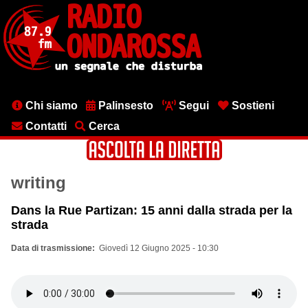
Salta
al
contenuto
principale
Menu
Chi siamo
Palinsesto
Segui
Sostieni
testata
Contatti
Cerca
writing
Dans la Rue Partizan: 15 anni dalla strada per la
strada
Data di trasmissione
Giovedì 12 Giugno 2025 - 10:30