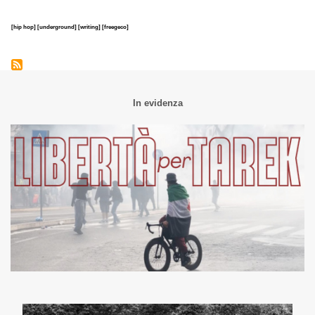
[hip hop]
[underground]
[writing]
[freegeco]
In evidenza