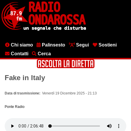
Salta
al
contenuto
principale
Menu
Chi siamo
Palinsesto
Segui
Sostieni
testata
Contatti
Cerca
Fake in Italy
Data di trasmissione
Venerdì 19 Dicembre 2025 - 21:13
Ponte Radio