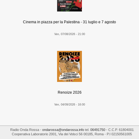
Cinema in piazza per la Palestina - 31 luglio e 7 agosto
Ven, 07/08/2026 - 21:00
Renoize 2026
Ven, 04/09/2026 - 16:00
Radio Onda Rossa
-
ondarossa@ondarossa.info
tel.
06491750
- C.C.P. 61804001
Cooperativa Laboratorio 2001
,
Via dei Volsci 56
00185
,
Roma
- P.I
02150561005