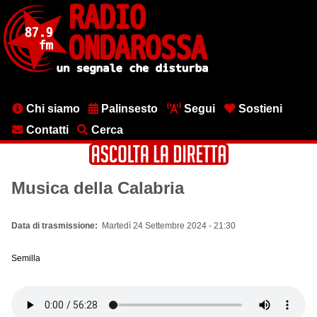
Salta
al
contenuto
principale
Menu
Chi siamo
Palinsesto
Segui
Sostieni
testata
Contatti
Cerca
Musica della Calabria
Data di trasmissione
Martedì 24 Settembre 2024 - 21:30
Semilla