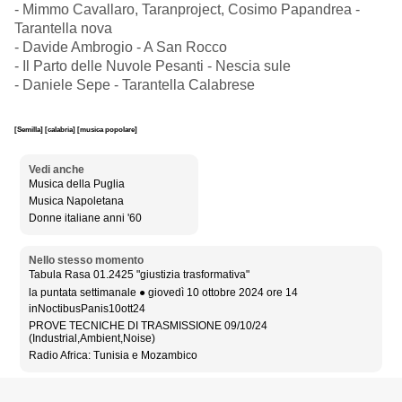
- Mimmo Cavallaro, Taranproject, Cosimo Papandrea -
Tarantella nova
- Davide Ambrogio - A San Rocco
- Il Parto delle Nuvole Pesanti - Nescia sule
- Daniele Sepe - Tarantella Calabrese
[Semilla]
[calabria]
[musica popolare]
Vedi anche
Musica della Puglia
Musica Napoletana
Donne italiane anni '60
Nello stesso momento
Tabula Rasa 01.2425 "giustizia trasformativa"
la puntata settimanale ● giovedì 10 ottobre 2024 ore 14
inNoctibusPanis10ott24
PROVE TECNICHE DI TRASMISSIONE 09/10/24
(Industrial,Ambient,Noise)
Radio Africa: Tunisia e Mozambico