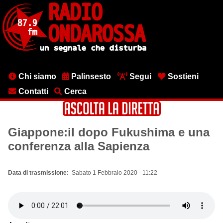
Salta
al
contenuto
principale
Menu
Chi siamo
Palinsesto
Segui
Sostieni
testata
Contatti
Cerca
Giappone:il dopo Fukushima e una
conferenza alla Sapienza
Data di trasmissione
Sabato 1 Febbraio 2020 - 11:22