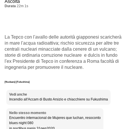
Ascolta
Durata
22m 1s
La Tepco con l'avallo delle autorità giapponesi scaricherà
in mare l'acqua radioattiva; rischio sicurezza per altre tre
centrali nucleari minacciate dalla cenere di un vulcano;
storie di ordinaria corruzione nucleare e dulcis in fundo
l'ex Presidente di Tepco in conferenza a Roma facoltà di
ingegneria per promuovere il nucleare.
[Nucleare]
[Fukushima]
Vedi anche
Incendio all'Accam di Busto Arsizio e chiacchiere su Fukushima
Nello stesso momento
Encuentro internacional de Mujeres que luchan, resoconto
blues night 080
in noctibus panis 31gen2020