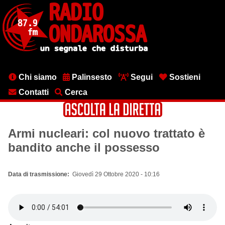
Salta
al
contenuto
principale
Menu
Chi siamo
Palinsesto
Segui
Sostieni
testata
Contatti
Cerca
Armi nucleari: col nuovo trattato è
bandito anche il possesso
Data di trasmissione
Giovedì 29 Ottobre 2020 - 10:16