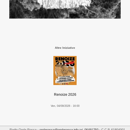
Altre Iniziative
Renoize 2026
Ven, 04/09/2026 - 16:00
Radio Onda Rossa
-
ondarossa@ondarossa.info
tel.
06491750
- C.C.P. 61804001