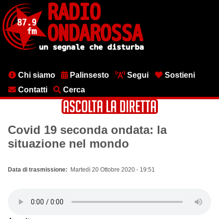
Salta
al
contenuto
principale
Menu
Chi siamo
Palinsesto
Segui
Sostieni
testata
Contatti
Cerca
Covid 19 seconda ondata: la
situazione nel mondo
Data di trasmissione
Martedì 20 Ottobre 2020 - 19:51