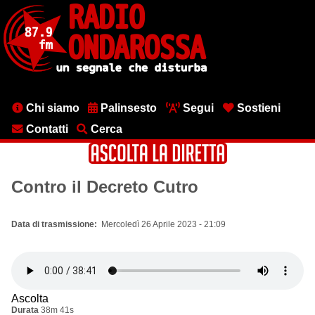
Salta
al
contenuto
principale
Menu
Chi siamo
Palinsesto
Segui
Sostieni
testata
Contatti
Cerca
Contro il Decreto Cutro
Data di trasmissione
Mercoledì 26 Aprile 2023 - 21:09
Ascolta
Durata
38m 41s