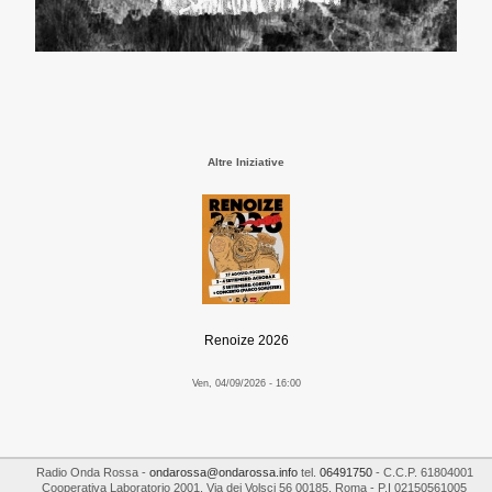
Altre Iniziative
Renoize 2026
Ven, 04/09/2026 - 16:00
Radio Onda Rossa
-
ondarossa@ondarossa.info
tel.
06491750
- C.C.P. 61804001
Cooperativa Laboratorio 2001
,
Via dei Volsci 56
00185
,
Roma
- P.I
02150561005