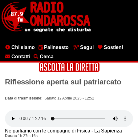
Salta
al
contenuto
principale
Menu
Chi siamo
Palinsesto
Segui
Sostieni
testata
Contatti
Cerca
Riflessione aperta sul patriarcato
Data di trasmissione
Sabato 12 Aprile 2025 - 12:52
Ne parliamo con le compagne di Fisica - La Sapienza
Durata
1h 27m 16s