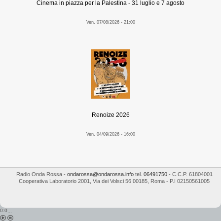
Cinema in piazza per la Palestina - 31 luglio e 7 agosto
Ven, 07/08/2026 - 21:00
Renoize 2026
Ven, 04/09/2026 - 16:00
Radio Onda Rossa
-
ondarossa@ondarossa.info
tel.
06491750
- C.C.P. 61804001
Cooperativa Laboratorio 2001
,
Via dei Volsci 56
00185
,
Roma
- P.I
02150561005
0:0
...