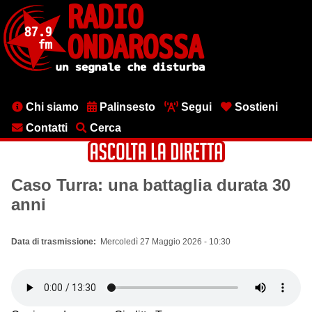
Salta
al
contenuto
principale
Menu
Chi siamo
Palinsesto
Segui
Sostieni
testata
Contatti
Cerca
Caso Turra: una battaglia durata 30
anni
Data di trasmissione
Mercoledì 27 Maggio 2026 - 10:30