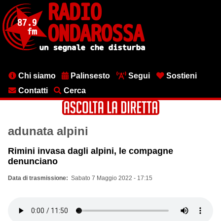
Salta
al
contenuto
principale
Menu
Chi siamo
Palinsesto
Segui
Sostieni
testata
Contatti
Cerca
adunata alpini
Rimini invasa dagli alpini, le compagne
denunciano
Data di trasmissione
Sabato 7 Maggio 2022 - 17:15