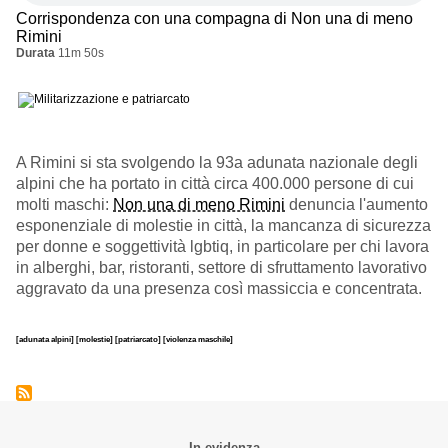
Corrispondenza con una compagna di Non una di meno
Rimini
Durata
11m 50s
A Rimini si sta svolgendo la 93a adunata nazionale degli
alpini che ha portato in città circa 400.000 persone di cui
molti maschi:
Non una di meno Rimini
denuncia l'aumento
esponenziale di molestie in città, la mancanza di sicurezza
per donne e soggettività lgbtiq, in particolare per chi lavora
in alberghi, bar, ristoranti, settore di sfruttamento lavorativo
aggravato da una presenza così massiccia e concentrata.
[adunata alpini]
[molestie]
[patriarcato]
[violenza maschile]
In evidenza