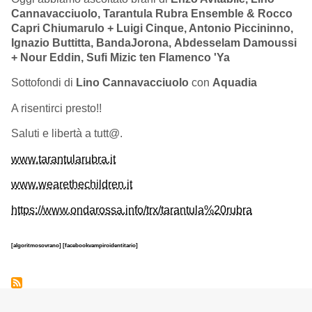
Cannavacciuolo, Tarantula Rubra Ensemble & Rocco
Capri Chiumarulo + Luigi Cinque, Antonio Piccininno,
Ignazio Buttitta, BandaJorona,
Abdesselam Damoussi
+ Nour Eddin, Sufi Mizic ten Flamenco 'Ya
Sottofondi di
Lino Cannavacciuolo
con
Aquadia
A risentirci presto!!
Saluti e libertà a tutt@.
www.tarantularubra.it
www.wearethechildren.it
https://www.ondarossa.info/trx/tarantula%20rubra
[algoritmosovrano]
[facebookvampiroidentitario]