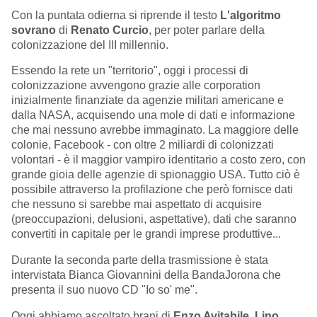
Con la puntata odierna si riprende il testo
L'algoritmo
sovrano
di
Renato Curcio
, per poter parlare della
colonizzazione del III millennio.
Essendo la rete un "territorio", oggi i processi di
colonizzazione avvengono grazie alle corporation
inizialmente finanziate da agenzie militari americane e
dalla NASA, acquisendo una mole di dati e informazione
che mai nessuno avrebbe immaginato. La maggiore delle
colonie, Facebook - con oltre 2 miliardi di colonizzati
volontari - è il maggior vampiro identitario a costo zero, con
grande gioia delle agenzie di spionaggio USA. Tutto ciò è
possibile attraverso la profilazione che però fornisce dati
che nessuno si sarebbe mai aspettato di acquisire
(preoccupazioni, delusioni, aspettative), dati che saranno
convertiti in capitale per le grandi imprese produttive...
Durante la seconda parte della trasmissione è stata
intervistata Bianca Giovannini della BandaJorona che
presenta il suo nuovo CD "Io so' me".
Oggi abbiamo ascoltato brani di
Enzo Avitabile, Lino