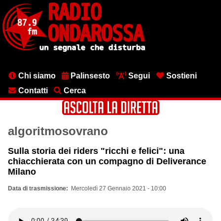
Salta
al
contenuto
principale
Menu
Chi siamo
Palinsesto
Segui
Sostieni
testata
Contatti
Cerca
algoritmosovrano
Sulla storia dei riders "ricchi e felici": una
chiacchierata con un compagno di Deliverance
Milano
Data di trasmissione
Mercoledì 27 Gennaio 2021 - 10:00