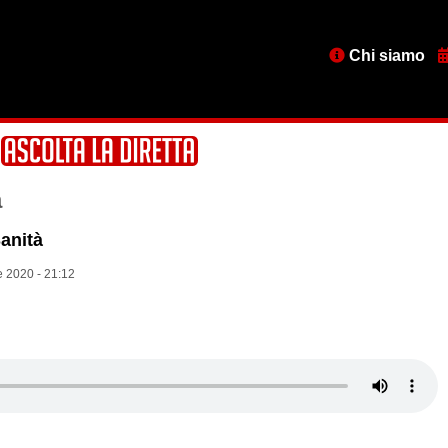
Menu
Chi siamo
testata
a
anità
 2020 - 21:12