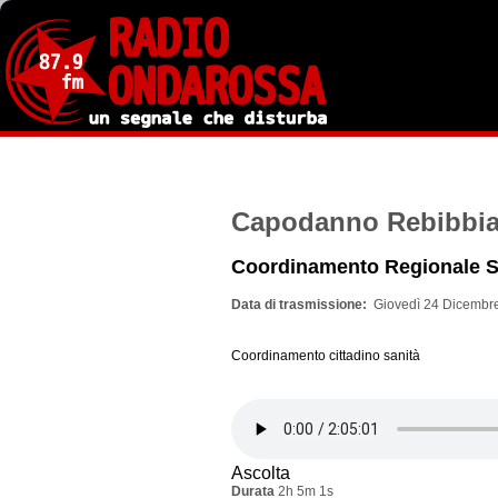
Salta
al
contenuto
principale
Capodanno Rebibbi
Coordinamento Regionale S
Data di trasmissione
Giovedì 24 Dicembre
Coordinamento cittadino sanità
Ascolta
Durata
2h 5m 1s