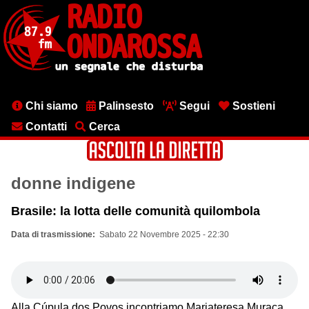
Salta
al
contenuto
principale
Menu
Chi siamo
Palinsesto
Segui
Sostieni
testata
Contatti
Cerca
donne indigene
Brasile: la lotta delle comunità quilombola
Data di trasmissione
Sabato 22 Novembre 2025 - 22:30
Alla Cúpula dos Povos incontriamo Mariateresa Muraca