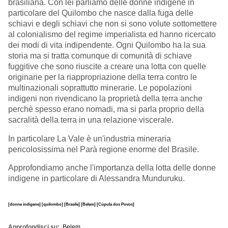
brasiliana. Con lei parliamo delle donne indigene in
particolare del Quilombo che nasce dalla fuga delle
schiavi e degli schiavi che non si sono volute sottomettere
al colonialismo del regime imperialista ed hanno ricercato
dei modi di vita indipendente. Ogni Quilombo ha la sua
storia ma si tratta comunque di comunità di schiave
fuggitive che sono riuscite a creare una lotta con quelle
originarie per la riappropriazione della terra contro le
multinazionali soprattutto minerarie. Le popolazioni
indigeni non rivendicano la proprietà della terra anche
perchè spesso erano nomadi, ma si parla proprio della
sacralità della terra in una relazione viscerale.
In particolare La Vale è un'industria mineraria
pericolosissima nel Parà regione enorme del Brasile.
Approfondiamo anche l'importanza della lotta delle donne
indigene in particolare di Alessandra Munduruku.
[donne indigene]
[quilombo]
[Brasile]
[Belem]
[Cúpula dos Povos]
Approfondisci su
Belem