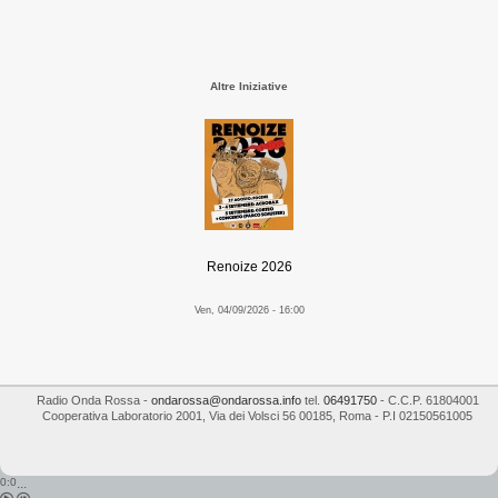
Altre Iniziative
Renoize 2026
Ven, 04/09/2026 - 16:00
Radio Onda Rossa
-
ondarossa@ondarossa.info
tel.
06491750
- C.C.P. 61804001
Cooperativa Laboratorio 2001
,
Via dei Volsci 56
00185
,
Roma
- P.I
02150561005
0:0
...