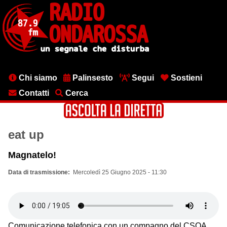
Salta
al
contenuto
principale
Menu
Chi siamo
Palinsesto
Segui
Sostieni
testata
Contatti
Cerca
eat up
Magnatelo!
Data di trasmissione
Mercoledì 25 Giugno 2025 - 11:30
Comunicazione telefonica con un compagno del CSOA