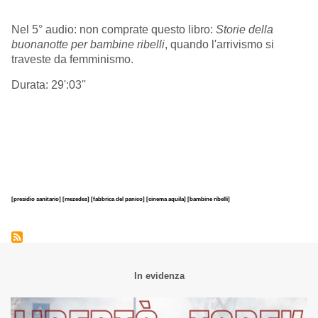
Nel 5° audio: non comprate questo libro:
Storie della
buonanotte per bambine ribelli
, quando l'arrivismo si
traveste da femminismo.
Durata: 29':03''
[presidio sanitario]
[mezedes]
[fabbrica del panico]
[cinema aquila]
[bambine ribelli]
In evidenza