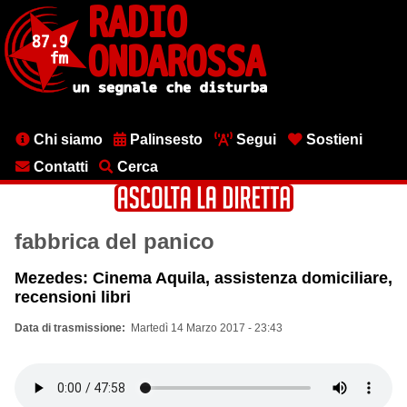
Salta
al
contenuto
principale
Menu
Chi siamo
Palinsesto
Segui
Sostieni
testata
Contatti
Cerca
fabbrica del panico
Mezedes: Cinema Aquila, assistenza domiciliare,
recensioni libri
Data di trasmissione
Martedì 14 Marzo 2017 - 23:43