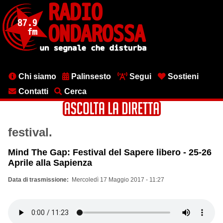
Salta
al
contenuto
principale
Menu
Chi siamo
Palinsesto
Segui
Sostieni
testata
Contatti
Cerca
festival.
Mind The Gap: Festival del Sapere libero - 25-26
Aprile alla Sapienza
Data di trasmissione
Mercoledì 17 Maggio 2017 - 11:27