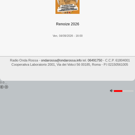
Renoize 2026
Ven, 04/09/2026 - 16:00
Radio Onda Rossa
-
ondarossa@ondarossa.info
tel.
06491750
- C.C.P. 61804001
Cooperativa Laboratorio 2001
,
Via dei Volsci 56
00185
,
Roma
- P.I
02150561005
0:0
...