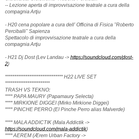
-- Lezione aperta di improvvisazione teatrale a cura della
compagnia Artju
- H20 cena popolare a cura dell' Officina di Fisica "Roberto
Perciballi" Sapienza
Spettacolo di improvvisazione teatrale a cura della
compagnia Artju
- H21 Dj Dost (Lev Landau ->
https://soundcloud.com/
dost-
2
)
**************************
***** H22 LIVE SET
************************
TRASH VS TEKNO:
**** PAPA MAURY (Papamaury Selecta)
**** MIRKIONE DIGGEI (Mirko Mirkione Diggei)
**** PINCHE PERRO (El Pinche Perro alias Malverde)
**** MALA ADDICTIK (Mala Addictik ->
https://soundcloud.com/
mala-addictik
)
**** AEREM (Ærem Urban Factory ->