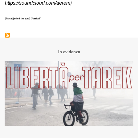
https://soundcloud.com/
aerem
)
[fisica]
[mind the gap]
[festival.]
In evidenza