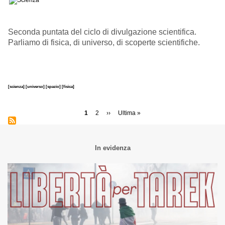
Seconda puntata del ciclo di divulgazione scientifica.
Parliamo di fisica, di universo, di scoperte scientifiche.
[scienza]
[universo]
[spazio]
[fisica]
Paginazione
Pagina
1
Page
2
Pagina
››
Ultima
Ultima »
attuale
successiva
pagina
In evidenza