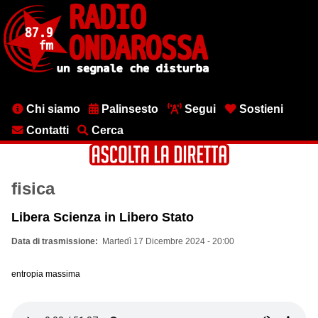
Salta
al
contenuto
principale
Menu
Chi siamo
Palinsesto
Segui
Sostieni
testata
Contatti
Cerca
fisica
Libera Scienza in Libero Stato
Data di trasmissione
Martedì 17 Dicembre 2024 - 20:00
entropia massima