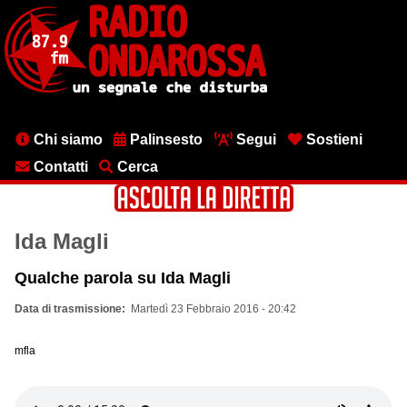
Salta
al
contenuto
principale
Menu
Chi siamo
Palinsesto
Segui
Sostieni
testata
Contatti
Cerca
Ida Magli
Qualche parola su Ida Magli
Data di trasmissione
Martedì 23 Febbraio 2016 - 20:42
mfla