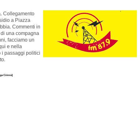
nà. Collegamento
idio a Piazza
abbia. Commenti in
io di una compagna
nni, facciamo un
qui e nella
i passaggi politici
to.
ge Cirinnà]