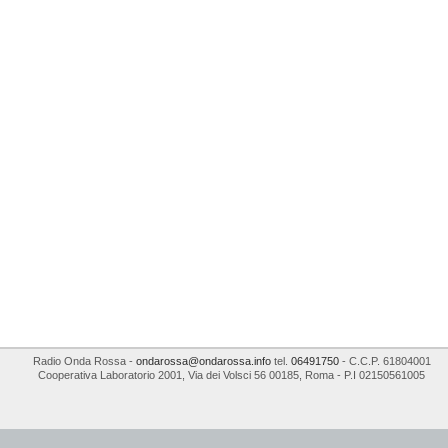
Radio Onda Rossa
-
ondarossa@ondarossa.info
tel.
06491750
- C.C.P. 61804001
Cooperativa Laboratorio 2001
,
Via dei Volsci 56
00185
,
Roma
- P.I
02150561005