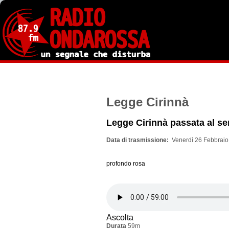
Salta
al
contenuto
principale
Legge Cirinnà
Legge Cirinnà passata al se
Data di trasmissione
Venerdì 26 Febbraio
profondo rosa
Ascolta
Durata
59m