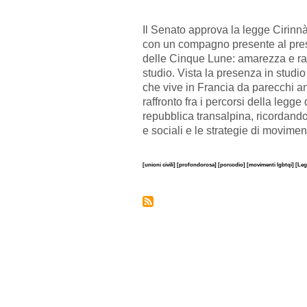
Il Senato approva la legge Cirin
con un compagno presente al pres
delle Cinque Lune: amarezza e r
studio. Vista la presenza in stud
che vive in Francia da parecchi a
raffronto fra i percorsi della legge 
repubblica transalpina, ricordando 
e sociali e le strategie di movimen
[unioni civili]
[profondorosa]
[porcodio]
[movimenti lgbtqi]
[Leg