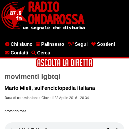
Salta
al
contenuto
principale
Menu
Chi siamo
Palinsesto
Segui
Sostieni
testata
Contatti
Cerca
movimenti lgbtqi
Mario Mieli, sull'enciclopedia italiana
Data di trasmissione
Giovedì 28 Aprile 2016 - 20:34
profondo rosa