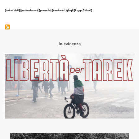
[unioni civili]
[profondorosa]
[porcodio]
[movimenti lgbtqi]
[Legge Cirinnà]
In evidenza