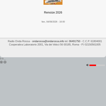
Renoize 2026
Ven, 04/09/2026 - 16:00
Radio Onda Rossa
-
ondarossa@ondarossa.info
tel.
06491750
- C.C.P. 61804001
Cooperativa Laboratorio 2001
,
Via dei Volsci 56
00185
,
Roma
- P.I
02150561005
0:0
...