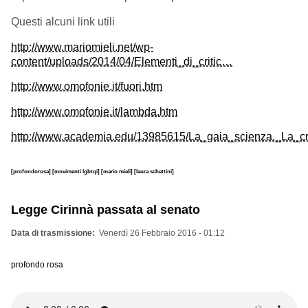
Questi alcuni link utili
http://www.mariomieli.net/wp-
content/uploads/2014/04/Elementi_di_critic…
http://www.omofonie.it/fuori.htm
http://www.omofonie.it/lambda.htm
http://www.academia.edu/13985615/La_gaia_scienza._La_c
[profondorosa]
[movimenti lgbtqi]
[mario mieli]
[laura schettini]
Legge Cirinnà passata al senato
Data di trasmissione
Venerdì 26 Febbraio 2016 - 01:12
profondo rosa