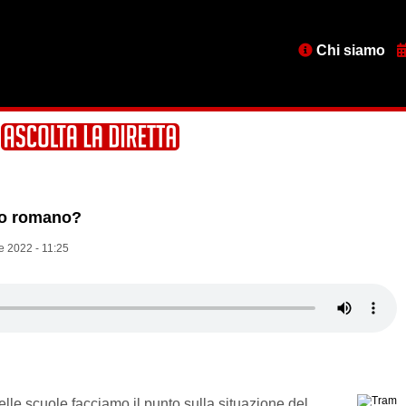
Menu
Chi siamo
testata
ico romano?
e 2022 - 11:25
elle scuole facciamo il punto sulla situazione del