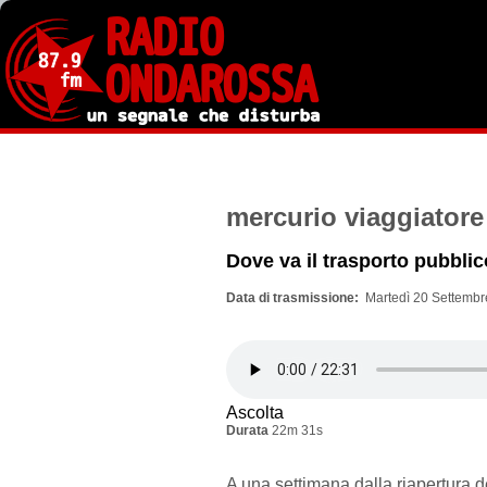
Salta
al
contenuto
principale
mercurio viaggiatore
Dove va il trasporto pubbl
Data di trasmissione
Martedì 20 Settembr
Ascolta
Durata
22m 31s
A una settimana dalla riapertura d