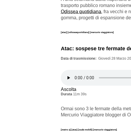
trasporto pubblico romano insieme 
Odissea quotidiana
, fra vecchi e 
gomma, progetti di espansione del
[atac]
[odisseaquotidiana]
[mercurio viaggiatore]
Atac: sospese tre fermate d
Data di trasmissione
Giovedì 28 Marzo 20
Ascolta
Durata
11m 39s
Ormai sono 3 le fermate della met
Mercurio Viaggiatore blogger di 
[metro a]
[atac]
[scale mobili]
[mercurio viaggiatore]