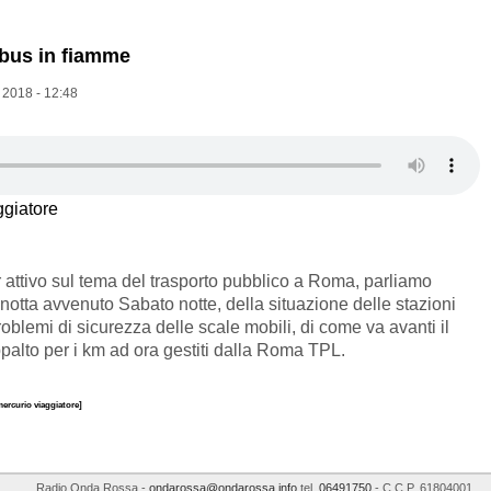
 bus in fiamme
 2018 - 12:48
ggiatore
 attivo sul tema del trasporto pubblico a Roma, parliamo
notta avvenuto Sabato notte, della situazione delle stazioni
oblemi di sicurezza delle scale mobili, di come va avanti il
palto per i km ad ora gestiti dalla Roma TPL.
mercurio viaggiatore]
Radio Onda Rossa
-
ondarossa@ondarossa.info
tel.
06491750
- C.C.P. 61804001