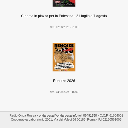
Cinema in piazza per la Palestina - 31 luglio e 7 agosto
Ven, 07/08/2026 - 21:00
Renoize 2026
Ven, 04/09/2026 - 16:00
Radio Onda Rossa
-
ondarossa@ondarossa.info
tel.
06491750
- C.C.P. 61804001
Cooperativa Laboratorio 2001
,
Via dei Volsci 56
00185
,
Roma
- P.I
02150561005