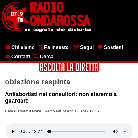
Salta
al
contenuto
principale
Menu
Chi siamo
Palinsesto
Segui
Sostieni
testata
Contatti
Cerca
obiezione respinta
Antiabortisti nei consultori: non staremo a
guardare
Data di trasmissione
Mercoledì 24 Aprile 2024 - 19:56