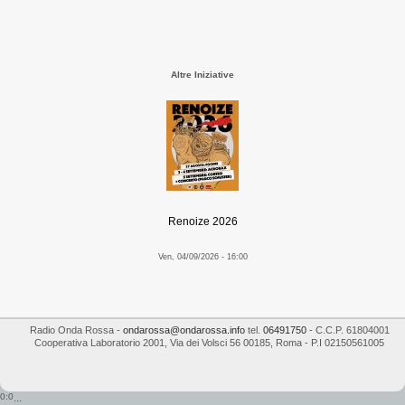
Altre Iniziative
Renoize 2026
Ven, 04/09/2026 - 16:00
Radio Onda Rossa
-
ondarossa@ondarossa.info
tel.
06491750
- C.C.P. 61804001
Cooperativa Laboratorio 2001
,
Via dei Volsci 56
00185
,
Roma
- P.I
02150561005
0:0
...