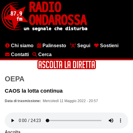
Salta
al
contenuto
principale
Menu
Chi siamo
Palinsesto
Segui
Sostieni
testata
Contatti
Cerca
OEPA
CAOS la lotta continua
Data di trasmissione
Mercoledì 11 Maggio 2022 - 20:57
Ascolta