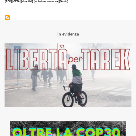
[AEC]
[OEPA]
[disabilità]
[inclusione scolastica]
[Servizi]
In evidenza