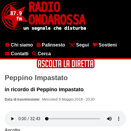
Salta
al
contenuto
principale
Menu
Chi siamo
Palinsesto
Segui
Sostieni
testata
Contatti
Cerca
Peppino Impastato
in ricordo di Peppino Impastato
Data di trasmissione
Mercoledì 9 Maggio 2018 - 20:30
Ascolta