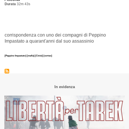
Durata
32m 43s
corrispondenza con uno dei compagni di Peppino
Impastato a quarant'anni dal suo assassinio
[Peppino Impastato]
[mafia]
[Cinisi]
[corteo]
In evidenza