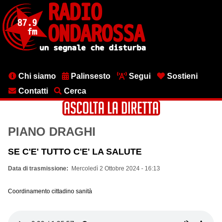
Salta
al
contenuto
principale
Menu
Chi siamo
Palinsesto
Segui
Sostieni
testata
Contatti
Cerca
PIANO DRAGHI
SE C'E' TUTTO C'E' LA SALUTE
Data di trasmissione
Mercoledì 2 Ottobre 2024 - 16:13
Coordinamento cittadino sanità