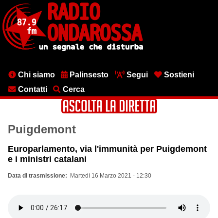
Salta
al
contenuto
principale
Menu
Chi siamo
Palinsesto
Segui
Sostieni
testata
Contatti
Cerca
Puigdemont
Europarlamento, via l'immunità per Puigdemont
e i ministri catalani
Data di trasmissione
Martedì 16 Marzo 2021 - 12:30