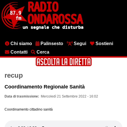
Salta
al
contenuto
principale
Menu
Chi siamo
Palinsesto
Segui
Sostieni
testata
Contatti
Cerca
recup
Coordinamento Regionale Sanità
Data di trasmissione
Mercoledì 21 Settembre 2022 - 16:02
Coordinamento cittadino sanità