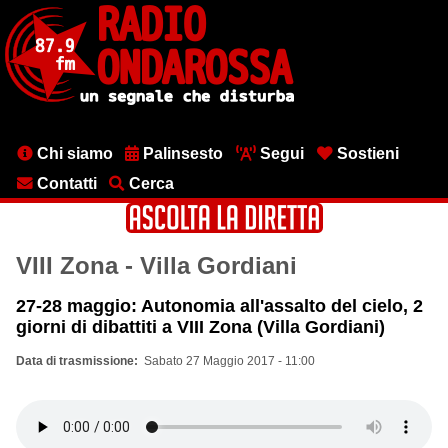
Salta
al
contenuto
principale
Menu
Chi siamo
Palinsesto
Segui
Sostieni
testata
Contatti
Cerca
VIII Zona - Villa Gordiani
27-28 maggio: Autonomia all'assalto del cielo, 2
giorni di dibattiti a VIII Zona (Villa Gordiani)
Data di trasmissione
Sabato 27 Maggio 2017 - 11:00