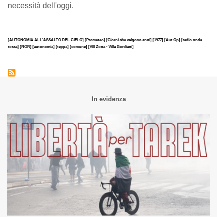
necessità dell'oggi.
[AUTONOMIA ALL'ASSALTO DEL CIELO]
[Prometeo]
[Giorni che valgono anni]
[1977]
[Aut.Op]
[radio onda
rossa]
[ROR]
[autonomia]
[teppa]
[comune]
[VIII Zona - Villa Gordiani]
In evidenza