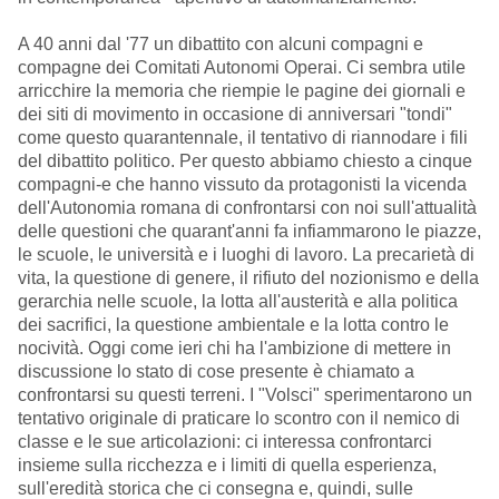
A 40 anni dal '77 un dibattito con alcuni compagni e
compagne dei Comitati Autonomi Operai. Ci sembra utile
arricchire la memoria che riempie le pagine dei giornali e
dei siti di movimento in occasione di anniversari "tondi"
come questo quarantennale, il tentativo di riannodare i fili
del dibattito politico. Per questo abbiamo chiesto a cinque
compagni-e che hanno vissuto da protagonisti la vicenda
dell'Autonomia romana di confrontarsi con noi sull'attualità
delle questioni che quarant'anni fa infiammarono le piazze,
le scuole, le università e i luoghi di lavoro. La precarietà di
vita, la questione di genere, il rifiuto del nozionismo e della
gerarchia nelle scuole, la lotta all'austerità e alla politica
dei sacrifici, la questione ambientale e la lotta contro le
nocività. Oggi come ieri chi ha l'ambizione di mettere in
discussione lo stato di cose presente è chiamato a
confrontarsi su questi terreni. I "Volsci" sperimentarono un
tentativo originale di praticare lo scontro con il nemico di
classe e le sue articolazioni: ci interessa confrontarci
insieme sulla ricchezza e i limiti di quella esperienza,
sull'eredità storica che ci consegna e, quindi, sulle