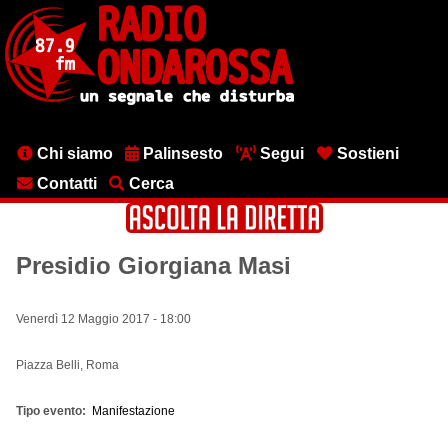
Salta
al
contenuto
principale
Menu
Chi siamo
Palinsesto
Segui
Sostieni
testata
Contatti
Cerca
Presidio Giorgiana Masi
Venerdì 12 Maggio 2017 - 18:00
Piazza Belli, Roma
Tipo evento
Manifestazione