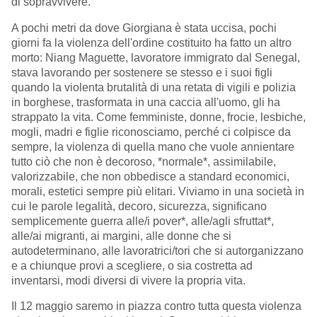
di sopravvivere.
A pochi metri da dove Giorgiana è stata uccisa, pochi
giorni fa la violenza dell'ordine costituito ha fatto un altro
morto: Niang Maguette, lavoratore immigrato dal Senegal,
stava lavorando per sostenere se stesso e i suoi figli
quando la violenta brutalità di una retata di vigili e polizia
in borghese, trasformata in una caccia all'uomo, gli ha
strappato la vita. Come femministe, donne, frocie, lesbiche,
mogli, madri e figlie riconosciamo, perché ci colpisce da
sempre, la violenza di quella mano che vuole annientare
tutto ciò che non è decoroso, *normale*, assimilabile,
valorizzabile, che non obbedisce a standard economici,
morali, estetici sempre più elitari. Viviamo in una società in
cui le parole legalità, decoro, sicurezza, significano
semplicemente guerra alle/i pover*, alle/agli sfruttat*,
alle/ai migranti, ai margini, alle donne che si
autodeterminano, alle lavoratrici/tori che si autorganizzano
e a chiunque provi a scegliere, o sia costretta ad
inventarsi, modi diversi di vivere la propria vita.
Il 12 maggio saremo in piazza contro tutta questa violenza