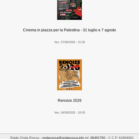
Cinema in piazza per la Palestina - 31 luglio e 7 agosto
Ven, 07/08/2026 - 21:00
Renoize 2026
Ven, 04/09/2026 - 16:00
Radio Onda Rossa
-
ondarossa@ondarossa.info
tel.
06491750
- C.C.P. 61804001