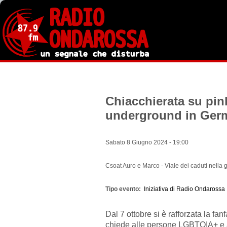
Salta
al
contenuto
principale
Chiacchierata su pi
underground in Germ
Sabato 8 Giugno 2024 - 19:00
Csoat Auro e Marco - Viale dei caduti nella 
Tipo evento
Iniziativa di Radio Ondarossa
Dal 7 ottobre si è rafforzata la fan
chiede alle persone LGBTQIA+ e a