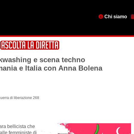
Menu
Chi siamo
testata
nkwashing e scena techno
ania e Italia con Anna Bolena
guerra di liberazione 268
fara bellicista che
lle femministe di