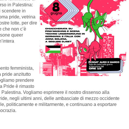
orso in Palestina:
i scendere in
oma pride, vetrina
tre lotte, per dire
e che non c’è
ersone queer
n’intera
mento femminista,
pride anzitutto
Vogliamo prendere
a Pride è rimasto
in Palestina. Vogliamo esprimere il nostro dissenso alla
ide, negli ultimi anni, delle ambasciate di mezzo occidente
le, politicamente e militarmente, e continuano a esportare
ocrazia.