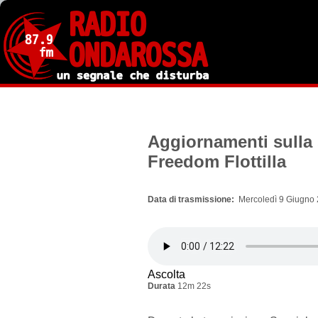
Salta
al
contenuto
principale
Aggiornamenti sulla s
Freedom Flottilla
Data di trasmissione
Mercoledì 9 Giugno 
Ascolta
Durata
12m 22s