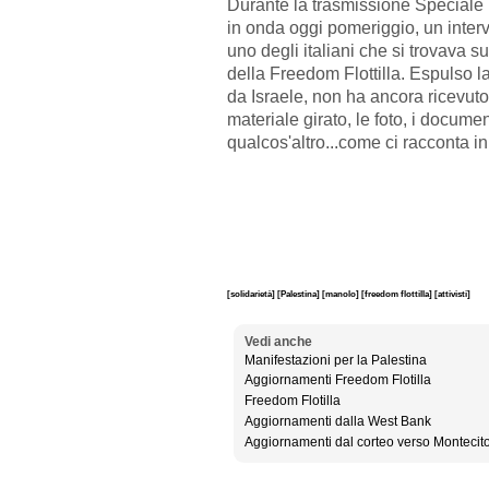
Durante la trasmissione Speciale
in onda oggi pomeriggio, un inter
uno degli italiani che si trovava s
della Freedom Flottilla. Espulso l
da Israele, non ha ancora ricevuto 
materiale girato, le foto, i documen
qualcos'altro...come ci racconta in 
[solidarietà]
[Palestina]
[manolo]
[freedom flottilla]
[attivisti]
Vedi anche
Manifestazioni per la Palestina
Aggiornamenti Freedom Flotilla
Freedom Flotilla
Aggiornamenti dalla West Bank
Aggiornamenti dal corteo verso Montecito