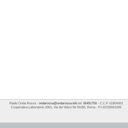
Radio Onda Rossa
-
ondarossa@ondarossa.info
tel.
06491750
- C.C.P. 61804001
Cooperativa Laboratorio 2001
,
Via dei Volsci 56
00185
,
Roma
- P.I
02150561005