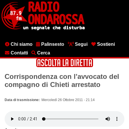
Salta
al
contenuto
principale
Menu
Chi siamo
Palinsesto
Segui
Sostieni
testata
Contatti
Cerca
Corrispondenza con l'avvocato del
compagno di Chieti arrestato
Data di trasmissione
Mercoledì 26 Ottobre 2011 - 21:14