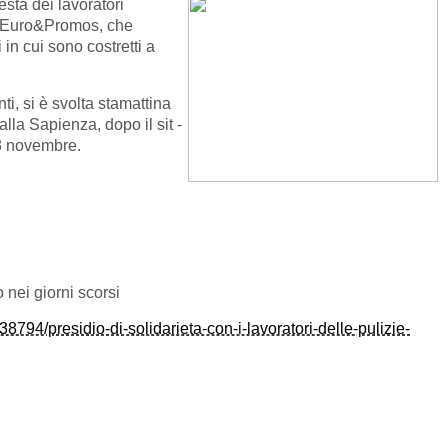
sta dei lavoratori
zia Euro&Promos, che
n cui sono costretti a
i, si è svolta stamattina
 alla Sapienza, dopo il sit -
23 novembre.
o nei giorni scorsi
38794/presidio-di-solidarieta-con-i-lavoratori-delle-pulizie-