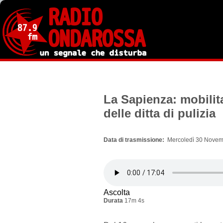
Salta
al
contenuto
principale
La Sapienza: mobilita
delle ditta di pulizia
Data di trasmissione
Mercoledì 30 Novem
Ascolta
Durata
17m 4s