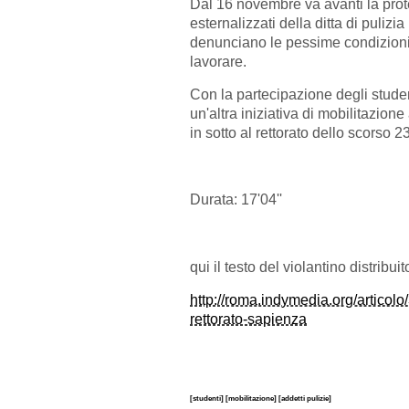
Dal 16 novembre va avanti la prote
esternalizzati della ditta di puli
denunciano le pessime condizioni i
lavorare.
Con la partecipazione degli student
un'altra iniziativa di mobilitazione
in sotto al rettorato dello scorso 
Durata: 17'04''
qui il testo del violantino distribuit
http://roma.indymedia.org/articolo/
rettorato-sapienza
[studenti]
[mobilitazione]
[addetti pulizie]