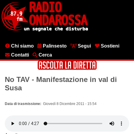
Salta
al
contenuto
principale
Menu
Chi siamo
Palinsesto
Segui
Sostieni
testata
Contatti
Cerca
No TAV - Manifestazione in val di
Susa
Data di trasmissione
Giovedì 8 Dicembre 2011 - 15:54