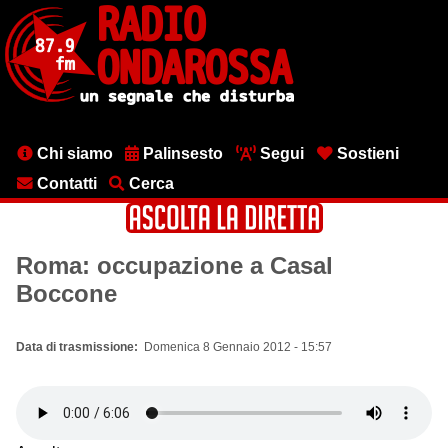
Salta
al
contenuto
principale
Menu
Chi siamo
Palinsesto
Segui
Sostieni
testata
Contatti
Cerca
Roma: occupazione a Casal
Boccone
Data di trasmissione
Domenica 8 Gennaio 2012 - 15:57