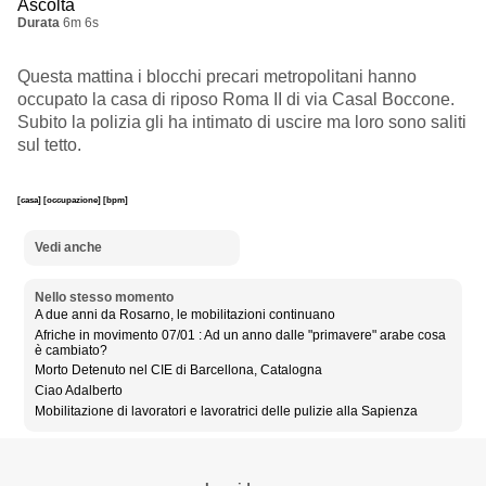
Ascolta
Durata
6m 6s
Questa mattina i blocchi precari metropolitani hanno
occupato
la casa di riposo Roma II di via Casal Boccone.
Subito la polizia gli ha intimato di uscire ma loro sono saliti
sul tetto.
[casa]
[occupazione]
[bpm]
Vedi anche
Nello stesso momento
A due anni da Rosarno, le mobilitazioni continuano
Afriche in movimento 07/01 : Ad un anno dalle "primavere" arabe cosa
è cambiato?
Morto Detenuto nel CIE di Barcellona, Catalogna
Ciao Adalberto
Mobilitazione di lavoratori e lavoratrici delle pulizie alla Sapienza