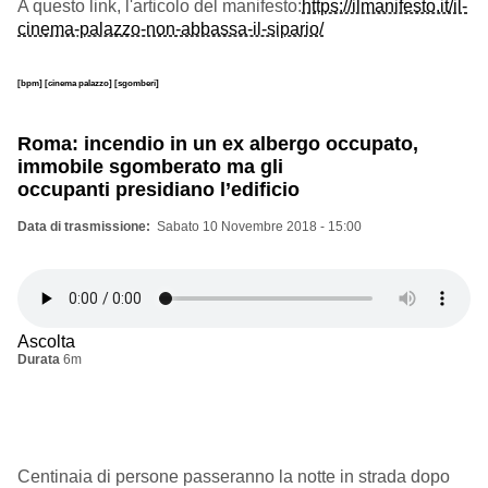
A questo link, l'articolo del manifesto:
https://ilmanifesto.it/il-
cinema-palazzo-non-abbassa-il-sipario/
[bpm]
[cinema palazzo]
[sgomberi]
Roma: incendio in un ex albergo occupato,
immobile sgomberato ma gli
occupanti presidiano l’edificio
Data di trasmissione
Sabato 10 Novembre 2018 - 15:00
Ascolta
Durata
6m
Centinaia di persone passeranno la notte in strada dopo