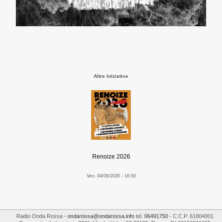
Altre Iniziative
Renoize 2026
Ven, 04/09/2026 - 16:00
Radio Onda Rossa
-
ondarossa@ondarossa.info
tel.
06491750
- C.C.P. 61804001