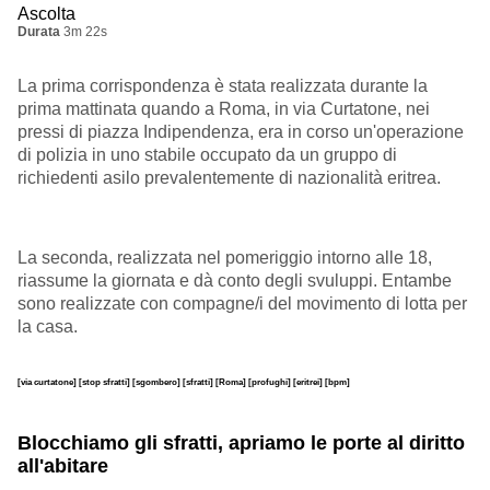
Ascolta
Durata
3m 22s
La prima corrispondenza è stata realizzata durante la
prima mattinata quando a Roma, in via Curtatone, nei
pressi di piazza Indipendenza, era in corso un'operazione
di polizia in uno stabile occupato da un gruppo di
richiedenti asilo prevalentemente di nazionalità eritrea.
La seconda, realizzata nel pomeriggio intorno alle 18,
riassume la giornata e dà conto degli svuluppi. Entambe
sono realizzate con compagne/i del movimento di lotta per
la casa.
[via curtatone]
[stop sfratti]
[sgombero]
[sfratti]
[Roma]
[profughi]
[eritrei]
[bpm]
Blocchiamo gli sfratti, apriamo le porte al diritto
all'abitare