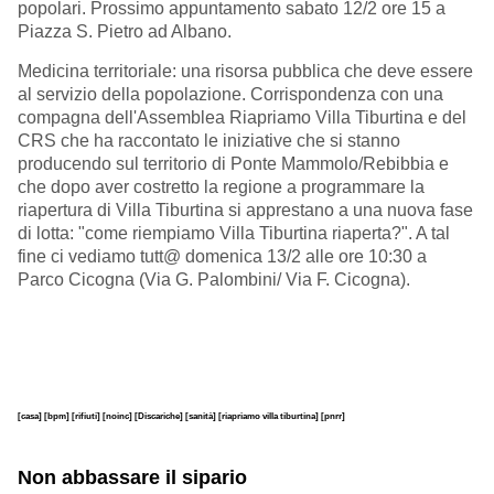
popolari. Prossimo appuntamento sabato 12/2 ore 15 a
Piazza S. Pietro ad Albano.
Medicina territoriale: una risorsa pubblica che deve essere
al servizio della popolazione. Corrispondenza con una
compagna dell'Assemblea Riapriamo Villa Tiburtina e del
CRS che ha raccontato le iniziative che si stanno
producendo sul territorio di Ponte Mammolo/Rebibbia e
che dopo aver costretto la regione a programmare la
riapertura di Villa Tiburtina si apprestano a una nuova fase
di lotta: "come riempiamo Villa Tiburtina riaperta?". A tal
fine ci vediamo tutt@ domenica 13/2 alle ore 10:30 a
Parco Cicogna (Via G. Palombini/ Via F. Cicogna).
[casa]
[bpm]
[rifiuti]
[noinc]
[Discariche]
[sanità]
[riapriamo villa tiburtina]
[pnrr]
Non abbassare il sipario