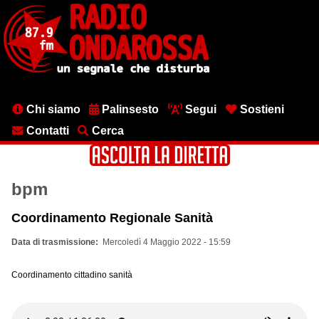
Salta
al
contenuto
principale
Menu
Chi siamo
Palinsesto
Segui
Sostieni
testata
Contatti
Cerca
bpm
Coordinamento Regionale Sanità
Data di trasmissione
Mercoledì 4 Maggio 2022 - 15:59
Coordinamento cittadino sanità