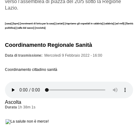
verso l'assemblea di piazza del 20/5 sotto la Regione
Lazio.
[casa]
[bpm]
[movimenti di lotta per la casa]
[cariati]
[riapriamo gli ospedali in calabria]
[calabria]
[asl rm5]
[Sanità
pubblica]
[valle del sacco]
[nocività]
Coordinamento Regionale Sanità
Data di trasmissione
Mercoledì 9 Febbraio 2022 - 16:00
Coordinamento cittadino sanità
Ascolta
Durata
1h 38m 1s