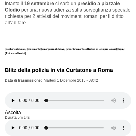
Intanto il
19 settembre
ci sarà un
presidio a piazzale
Clodio
per una nuova udienza sulla sorveglianza speciale
richiesta per 2 attivisti dei movimenti romani per il diritto
all'abitare.
[politiche abitative]
[movimenti]
[emergenza abitativa]
[Coordinamento cittadino di lotta per la casa]
[bpm]
[Abitare nella crisi]
Blitz della polizia in via Curtatone a Roma
Data di trasmissione
Martedì 1 Dicembre 2015 - 08:42
Ascolta
Durata
5m 14s