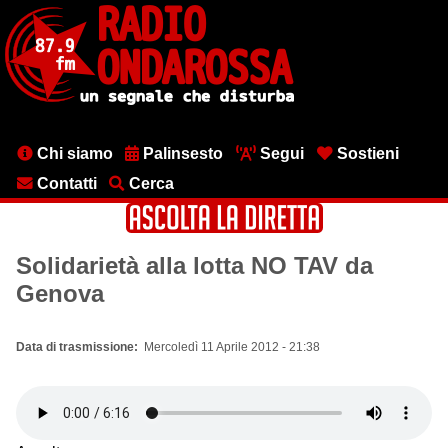
Salta
al
contenuto
principale
Menu
Chi siamo
Palinsesto
Segui
Sostieni
testata
Contatti
Cerca
Solidarietà alla lotta NO TAV da
Genova
Data di trasmissione
Mercoledì 11 Aprile 2012 - 21:38