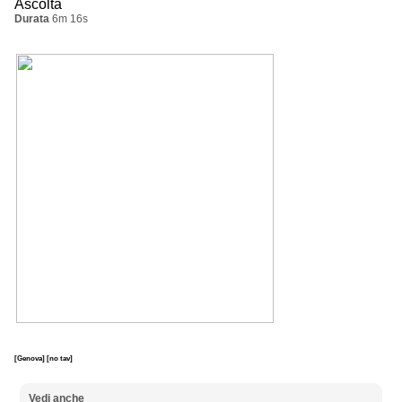
Ascolta
Durata
6m 16s
[Genova]
[no tav]
Vedi anche