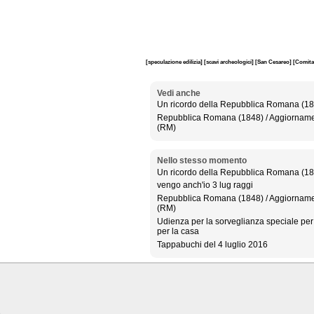
[speculazione edilizia]
[scavi archeologici]
[San Cesareo]
[Comitat
Vedi anche
Un ricordo della Repubblica Romana (1
Repubblica Romana (1848) / Aggiorname
(RM)
Nello stesso momento
Un ricordo della Repubblica Romana (1
vengo anch'io 3 lug raggi
Repubblica Romana (1848) / Aggiorname
(RM)
Udienza per la sorveglianza speciale per un
per la casa
Tappabuchi del 4 luglio 2016