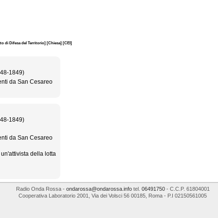
o di Difesa del Territorio]
[Chiesa]
[CEI]
848-1849)
nti da San Cesareo
848-1849)
nti da San Cesareo
'attivista della lotta
Radio Onda Rossa
-
ondarossa@ondarossa.info
tel.
06491750
- C.C.P. 61804001
Cooperativa Laboratorio 2001
,
Via dei Volsci 56
00185
,
Roma
- P.I
02150561005