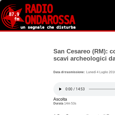
Salta
al
contenuto
principale
San Cesareo (RM): con
scavi archeologici da
Data di trasmissione
Lunedì 4 Luglio 201
Ascolta
Durata
14m 53s