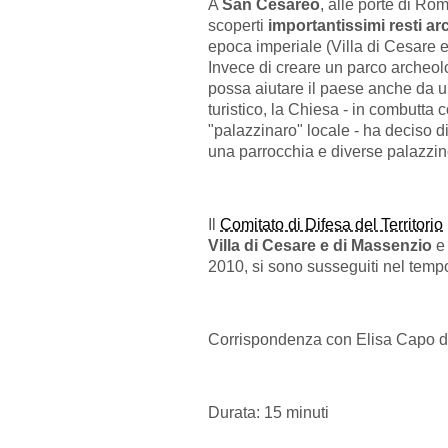
A
San Cesareo
, alle porte di Rom
scoperti
importantissimi resti ar
epoca imperiale (Villa di Cesare 
Invece di creare un parco archeol
possa aiutare il paese anche da u
turistico, la Chiesa - in combutta 
"palazzinaro" locale - ha deciso di
una parrocchia e diverse palazzin
Il
Comitato di Difesa del Territorio
Villa di Cesare e di Massenzio
e
2010, si sono susseguiti nel temp
Corrispondenza con Elisa Capo del
Durata: 15 minuti