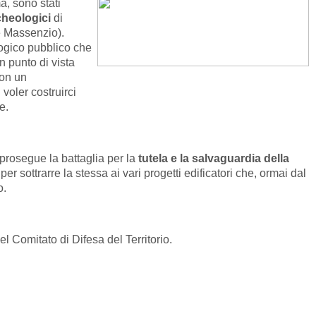
a, sono stati
cheologici
di
e Massenzio).
ogico pubblico che
n punto di vista
con un
 voler costruirci
e.
prosegue
la battaglia per la
tutela e la salvaguardia della
 per sottrarre la stessa ai vari progetti edificatori che, ormai dal
o
.
 Comitato di Difesa del Territorio.