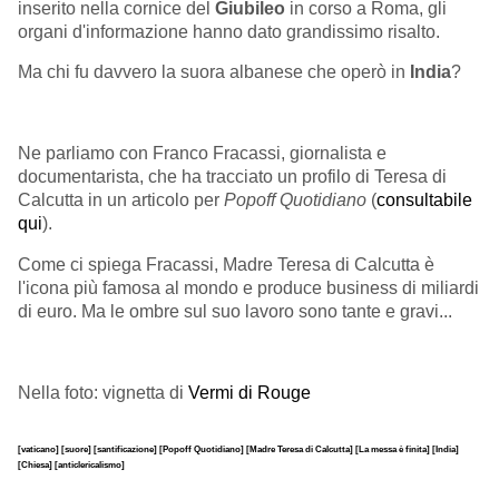
inserito nella cornice del
Giubileo
in corso a Roma, gli
organi d'informazione hanno dato grandissimo risalto.
Ma chi fu davvero la suora albanese che operò in
India
?
Ne parliamo con Franco Fracassi, giornalista e
documentarista, che ha tracciato un profilo di Teresa di
Calcutta in un articolo per
Popoff Quotidiano
(
consultabile
qui
).
Come ci spiega Fracassi, Madre Teresa di Calcutta è
l'icona più famosa al mondo e produce business di miliardi
di euro. Ma le ombre sul suo lavoro sono tante e gravi...
Nella foto: vignetta di
Vermi di Rouge
[vaticano]
[suore]
[santificazione]
[Popoff Quotidiano]
[Madre Teresa di Calcutta]
[La messa è finita]
[India]
[Chiesa]
[anticlericalismo]