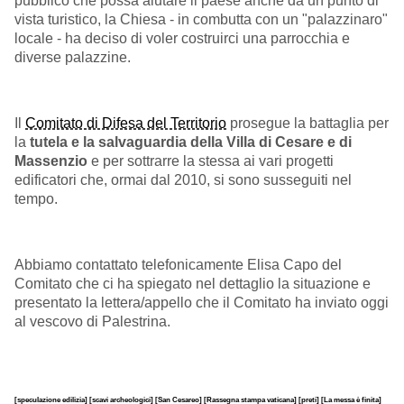
pubblico che possa aiutare il paese anche da un punto di
vista turistico, la Chiesa - in combutta con un "palazzinaro"
locale - ha deciso di voler costruirci una parrocchia e
diverse palazzine.
Il
Comitato di Difesa del Territorio
prosegue
la battaglia per
la
tutela e la salvaguardia della Villa di Cesare e di
Massenzio
e per sottrarre la stessa ai vari progetti
edificatori che, ormai dal 2010, si sono susseguiti nel
tempo
.
Abbiamo contattato telefonicamente Elisa Capo del
Comitato che ci ha spiegato nel dettaglio la situazione e
presentato la lettera/appello che il Comitato ha inviato oggi
al vescovo di Palestrina.
[speculazione edilizia]
[scavi archeologici]
[San Cesareo]
[Rassegna stampa vaticana]
[preti]
[La messa è finita]