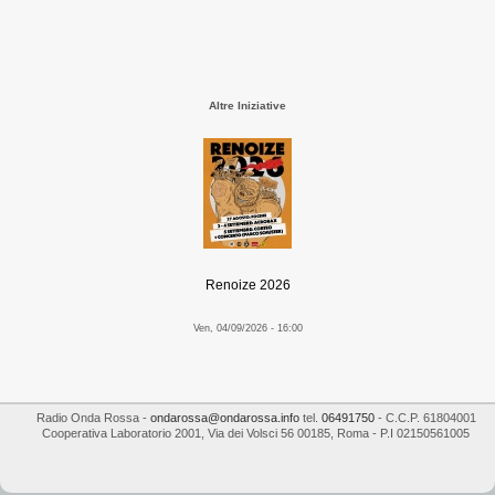
Altre Iniziative
Renoize 2026
Ven, 04/09/2026 - 16:00
Radio Onda Rossa
-
ondarossa@ondarossa.info
tel.
06491750
- C.C.P. 61804001
Cooperativa Laboratorio 2001
,
Via dei Volsci 56
00185
,
Roma
- P.I
02150561005