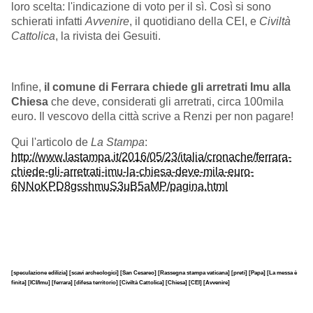
loro scelta: l'indicazione di voto per il sì. Così si sono
schierati infatti
Avvenire
, il quotidiano della CEI, e
Civiltà
Cattolica
, la rivista dei Gesuiti.
Infine,
il comune di Ferrara chiede gli arretrati Imu alla
Chiesa
che deve, considerati gli arretrati, circa 100mila
euro. Il vescovo della città scrive a Renzi per non pagare!
Qui l'articolo de
La Stampa
:
http://www.lastampa.it/2016/05/23/italia/cronache/ferrara-
chiede-gli-arretrati-imu-la-chiesa-deve-mila-euro-
6NNoKPD8gsshmuS3uB5aMP/pagina.html
[speculazione edilizia]
[scavi archeologici]
[San Cesareo]
[Rassegna stampa vaticana]
[preti]
[Papa]
[La messa è
finita]
[ICI/Imu]
[ferrara]
[difesa territorio]
[Civiltà Cattolica]
[Chiesa]
[CEI]
[Avvenire]