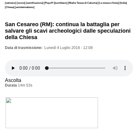
[vaticano]
[suore]
[santificazione]
[Popoff Quotidiano]
[Madre Teresa di Calcutta]
[La messa è finita]
[India]
[Chiesa]
[anticlericalismo]
San Cesareo (RM): continua la battaglia per
salvare gli scavi archeologici dalle speculazioni
della Chiesa
Data di trasmissione
Lunedì 4 Luglio 2016 - 12:08
Ascolta
Durata
14m 53s