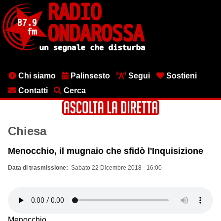
Salta
al
contenuto
principale
Menu
Chi siamo
Palinsesto
Segui
Sostieni
testata
Contatti
Cerca
Chiesa
Menocchio, il mugnaio che sfidò l'Inquisizione
Data di trasmissione
Sabato 22 Dicembre 2018 - 16:00
Menocchio