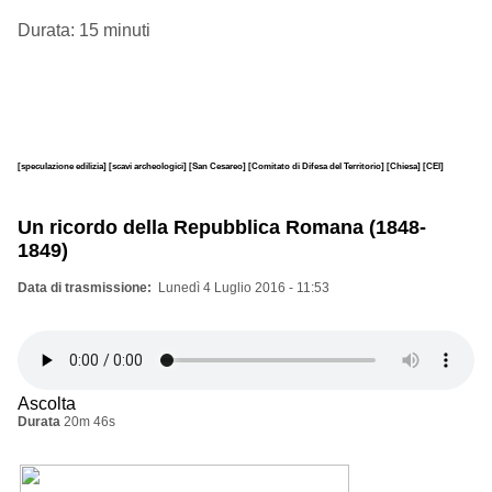
Durata: 15 minuti
[speculazione edilizia]
[scavi archeologici]
[San Cesareo]
[Comitato di Difesa del Territorio]
[Chiesa]
[CEI]
Un ricordo della Repubblica Romana (1848-
1849)
Data di trasmissione
Lunedì 4 Luglio 2016 - 11:53
Ascolta
Durata
20m 46s