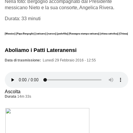
Nella foto: Bergoglio accompagnato dal Presidente
messicano Nieto e la sua consorte, Angelica Rivera.
Durata: 33 minuti
[Messico]
[Papa Bergoglio]
[vaticano]
[narcos]
[pedofilia]
[Rassegna stampa vaticana]
[chiesa cattolica]
[Chiesa]
Aboliamo i Patti Lateranensi
Data di trasmissione
Lunedì 29 Febbraio 2016 - 12:55
Ascolta
Durata
14m 33s